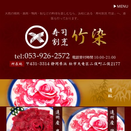
MENU
天然の猪肉・鹿肉・鴨肉・鮎などの料理を楽しむなら、浜松にある「寿司割烹 竹染」へ。通
販も行っております。