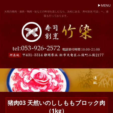
MENU
天然の猪肉・鹿肉・鴨肉・鮎などの料理を楽しむなら、浜松にある「寿司割烹 竹染」へ。通
販も行っております。
猪肉03 天然いのししももブロック肉
（1kg）